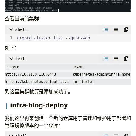
items
:
- 
key
:
default.conf
查看当前的集群：
path
:
default.conf
shell
argocd cluster list --grpc-web
---
如下：
apiVersion
:
v1
kind
:
Service
text
metadata
:
SERVER                          NAME                         
name
:
mirrors-nginx
https://10.31.0.110:6443        
kubernetes-admin@infra.homela
spec
:
https://kubernetes.default.svc  in-cluster                   
selector
:
到这里集群就算是添加成功了。
app
:
mirrors-nginx
ports
:
infra-blog-deploy
- 
port
:
80
targetPort
:
80
我们这里再来创建一个新的仓库用于管理和维护用于部署和
---
管理镜像版本的一个仓库：
apiVersion
:
networking.k8s.io/v1