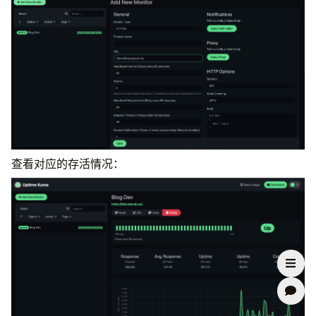
name
:
uptime-kuma
namespace
:
uptime-kuma
spec
:
ports
:
- 
name
:
web-ui
protocol
:
TCP
port
:
3001
targetPort
:
3001
clusterIP
:
None
查看对应的存活情况：
selector
:
app
:
uptime-kuma
---
apiVersion
:
v1
kind
:
PersistentVolumeClaim
metadata
:
name
:
uptime-kuma-pvc
namespace
:
uptime-kuma
spec
: