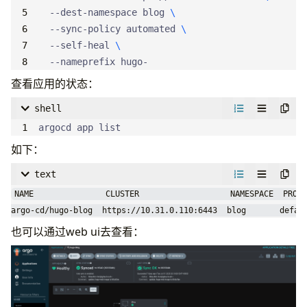
  --dest-namespace blog 
run
:
|
  --sync-policy automated 
  --self-heal 
        hugo --minify
  --nameprefix hugo-
- 
name
:
Set SHORT_SHA
查看应用的状态：
run
:
echo "SHORT_SHA=$(echo ${{ gitea.sha }
shell
argocd app list
- 
name
:
Login to Harbor
run
:
|
如下：
        echo "${{ secrets.REGISTRY_PASSWORD }}" |
text
NAME               CLUSTER                   NAMESPACE  PROJE
- 
name
:
Build and Push Hugo Images
argo-cd/hugo-blog  https://10.31.0.110:6443  blog       defau
run
:
|
也可以通过web ui去查看：
        docker push harbor.infra.plz.ac/slchris/b
update
: