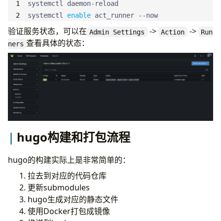
After
=
systemctl 
enable
 act_runner --now
[
Service
]
验证服务状态，可以在
->
->
Admin Settings
Action
Run
ExecStart
=
查看具体的状态：
ners
ExecReload
=
/bin/kill -s HUP 
$MAINPID
WorkingDirectory
=
TimeoutSec
=
0
RestartSec
=
10
Restart
=
User
=
hugo构建和打包流程
[
Install
]
WantedBy
=
multi-user.target
hugo的构建实际上是非常简单的：
拉去到对应的代码仓库
更新submodules
hugo生成对应的静态文件
使用Docker打包成镜像