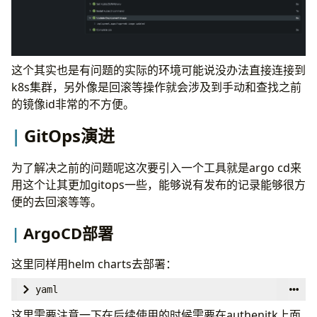
- 
name
:
Setup Hugo
run
:
|
这个其实也是有问题的实际的环境可能说没办法直接连接到
k8s集群，另外像是回滚等操作就会涉及到手动和查找之前
的镜像id非常的不方便。
        rm -rf hugo_extended_0.147.9_linux-amd64.
GitOps演进
# build site
- 
name
:
Build Hugo Site
为了解决之前的问题呢这次要引入一个工具就是argo cd来
run
:
|
用这个让其更加gitops一些，能够说有发布的记录能够很方
      port: 
80
便的去回滚等等。
      targetPort: 
        hugo --minify
80
ArgoCD部署
- 
name
:
Set SHORT_SHA
run
:
echo "SHORT_SHA=$(echo ${{ gitea.sha }
这里同样用helm charts去部署：
yaml
- 
name
:
Login to Harbor
global
:
run
:
|
这里需要注意一下在后续使用的时候需要在authenitk上面