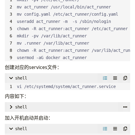
usermod -aG docker act_runner
创建对应的services文件：
shell
vi /etc/systemd/system/act_runner.service
内容如下：
shell
[
Unit
]
加入开机启动并启动：
Description
=
shell
Documentation
=