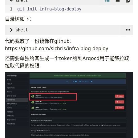
shell
kind
:
Ingress
metadata
:
git init infra-blog-deploy
name
:
mirrors-nginx
目录树如下：
labels
:
shell
name
:
mirrors-nginx
annotations
:
代码我放了一份镜像在github：
cert-manager.io/cluster-issuer
:
"cloudflare"
https://github.com/slchris/infra-blog-deploy
nginx.ingress.kubernetes.io/force-ssl-redirec
还需要单独给其生成一个token给到Argocd用于能够拉取
spec
:
拉取代码的权限:
ingressClassName
:
nginx
rules
:
- 
host
:
mirrors.infra.plz.ac
http
:
paths
:
- 
pathType
:
Prefix
path
:
"/"
backend
:
└── readme.md
service
:
name
:
mirrors-nginx