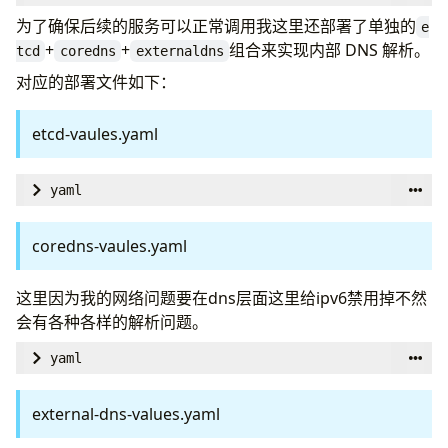
apiVersion
:
metallb.io/v1beta1
为了确保后续的服务可以正常调用我这里还部署了单独的
e
kind
:
IPAddressPool
+
+
组合来实现内部 DNS 解析。
tcd
coredns
externaldns
metadata
:
对应的部署文件如下：
name
:
default-pool
namespace
:
metallb
etcd-vaules.yaml
spec
:
addresses
:
- 
10.31.0.253
/32
yaml
- 
10.31.0.252
/32
global
:
security
:
coredns-vaules.yaml
---
allowInsecureImages
:
true
apiVersion
:
metallb.io/v1beta1
image
:
这里因为我的网络问题要在dns层面这里给ipv6禁用掉不然
kind
:
L2Advertisement
registry
:
docker-proxy.plz.ac
会有各种各样的解析问题。
metadata
:
name
:
default-pool
yaml
clusterDomain
:
infra.homelab
namespace
:
metallb
auth
image
:
:
spec
:
rbac
repository
:
:
docker-proxy.plz.ac/coredns/coredns
external-dns-values.yaml
ipAddressPools
:
serviceType
enabled
:
:
false
LoadBalancer  