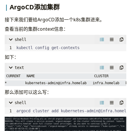
id
:
authentik
image
:
docker-proxy.plz.ac/library/nginx
ArgoCD添加集群
name
:
authentik
resources
:
config
:
limits
:
接下来我们要给ArgoCD添加一个k8s集群进来。
issuer
:
https://auth.infra.plz.ac/app
memory
:
"128Mi"
查看当前的集群context信息：
clientID
:
xxxx
cpu
:
"500m"
clientSecret
:
xxxx
ports
:
shell
insecureEnableGroups
:
true
- 
containerPort
:
80
kubectl config get-contexts
scopes
:
volumeMounts
:
如下：
- 
openid
- 
name
:
mirrors-nginx
- 
profile
mountPath
:
/usr/share/nginx/html
text
- 
email
- 
name
:
default-conf
CURRENT   NAME                             CLUSTER         AU
rbac
:
mountPath
:
/etc/nginx/conf.d
*         
kubernetes-admin@infra.homelab
   infra.homelab   ku
policy.csv
:
|
volumes
:
那么添加可以这么写：
- 
name
:
mirrors-nginx
      g, ArgoCD Viewers, role:readonly
persistentVolumeClaim
:
shell
claimName
:
mirrors-pvc
argocd cluster add 
kubernetes-admin@infra.homelab
- 
name
:
default-conf
configMap
:
name
:
default-conf