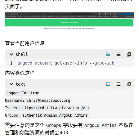
storage
:
100Gi
页面了。
nginx.ingress.kubernetes.io/backend-protoco
        echo "KUBECONFIG=$PWD/kubeconfig" >> $
cert-manager.io/cluster-issuer
:
"cloudflare
---
tls
:
- 
name
:
Install kubectl command
apiVersion
:
apps/v1
- 
hosts
:
                  number: 
run
:
|
80
kind
:
Deployment
- 
cd.infra.plz.ac
metadata
:
查看当前用户信息：
secretName
:
argocd-tls
name
:
mirrors-nginx
namespace
:
default
shell
dex
:
        kubectl
spec
:
argocd account get-user-info --grpc-web
image
:
selector
:
内容类似这样：
repository
:
ghcr.plz.ac/dexidp/dex
- 
name
:
Update Deployment Image
matchLabels
:
configs
:
run
:
|
app
:
mirrors-nginx
text
url
:
"https://cd.infra.plz.ac"
# ArgoCD 服务器
        kubectl --kubeconfig=$PWD/kubeconfig -n b
template
:
Logged In: true

cm
:
lz.ac/slchris/blog:${{ env.SHORT_SHA }}
metadata
:
Username: 
chris@lesscrowds.org
create
:
true
# 创建 argocd-cm ConfigMap
labels
:
Issuer: https://cd.infra.plz.ac/api/dex

annotations
:
{}
# 可添加注解
app
:
mirrors-nginx
Groups: authentik Admins,ArgoCD Admins
dex.config
:
| 
# 添加 dex.config 内容
spec
:
需要注意的是这个
字段要有
不然在
Groups
ArgoCD Admins
connectors
:
containers
:
管理和创建资源的时候会403
- 
type
:
oidc
- 
name
:
mirrors-nginx