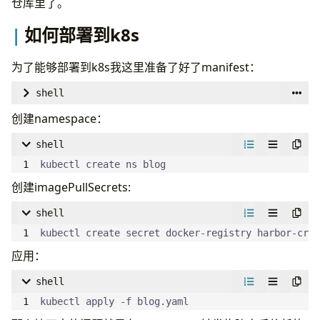
仓库里了。
- 
name
:
Set SHORT_SHA
run
:
echo "SHORT_SHA=$(echo ${{ gitea.sha }
如何部署到k8s
- 
name
:
Login to Harbor
为了能够部署到k8s我这里准备了好了manifest：
run
:
|
        echo "${{ secrets.REGISTRY_PASSWORD }}" |
shell
创建namespace：
- 
name
:
Build and Push Hugo Images
run
:
|
shell
kubectl create ns blog
        docker push harbor.infra.plz.ac/slchris/b
创建imagePullSecrets:
shell
  replicas: 
1
kubectl create secret docker-registry harbor-cred
应用：
shell
kubectl apply -f blog.yaml