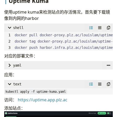
Uptime Kuma
使用uptime kuma来检测站点的存活情况，首先要下载镜
像到内网的harbor
shell
docker push harbor.infra.plz.ac/louislam/uptime-k
对应的部署文件：
yaml
apiVersion
:
v1
应用：
kind
:
Namespace
text
metadata
:
name
:
uptime-kuma
kubectl apply -f uptime-kuma.yaml
---
访问：
https://uptime.app.plz.ac
apiVersion
:
v1
添加站点：
kind
:
Service
metadata
: