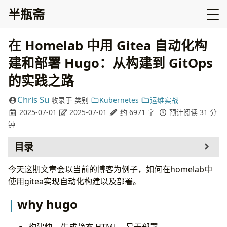
半瓶斋
在 Homelab 中用 Gitea 自动化构
建和部署 Hugo：从构建到 GitOps
的实践之路
Chris Su
收录于
类别
Kubernetes
运维实战
2025-07-01
2025-07-01
约 6971 字
预计阅读 31 分
钟
目录
why hugo
今天这期文章会以当前的博客为例子，如何在homelab中
部署hugo的各种姿势
使用gitea实现自动化构建以及部署。
环境准备
why hugo
k8s 集群
镜像仓库
mirrors服务
构建快、生成静态 HTML、易于部署