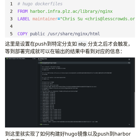
# hugo dockerfiles
# build agent
FROM
 harbor.infra.plz.ac/library/nginx
runs-on
:
ubuntu-latest
LABEL
maintainer
=
"Chris Su <
chris@lesscrowds.org
>
steps
:
- 
uses
:
https://git.infra.plz.ac/actions/chec
COPY
 public /usr/share/nginx/html
- 
name
:
Setup Hugo
这里是设置在push到特定分支如
分支之后才会触发，
run
:
|
mbp
等到部署完成就可以在输出的结果中看到对应的信息：
        rm -rf hugo_extended_0.147.9_linux-amd64.
# build site
- 
name
:
Build Hugo Site
run
:
|
        hugo --minify
到这里就实现了如何构建好hugo镜像以及push到harbor