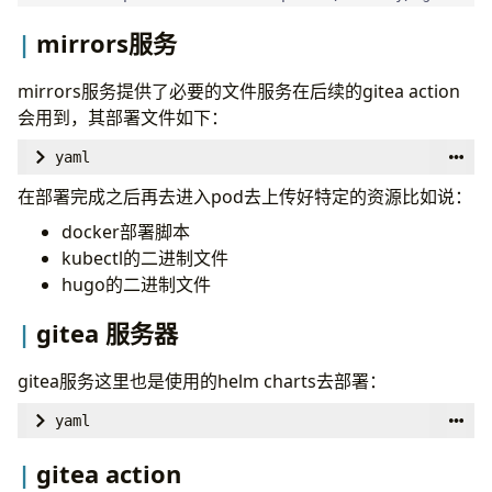
ingress.kubernetes.io/ssl-redirect
:
"true"
# Required to query kubernetes API for data
ingress.kubernetes.io/proxy-body-size
:
"0"
mirrors服务
- 
name
:
kubernetes
nginx.ingress.kubernetes.io/ssl-redirect
:
"
parameters
:
infra.homelab in-addr.arpa
nginx.ingress.kubernetes.io/proxy-body-size
mirrors服务提供了必要的文件服务在后续的gitea action
configBlock
:
|-
cert-manager.io/cluster-issuer
:
"cloudflare
会用到，其部署文件如下：
externalURL
:
https://harbor.infra.plz.ac
yaml
nginx
:
      ttl 30
image
:
---
在部署完成之后再去进入pod去上传好特定的资源比如说：
- 
name
:
template
# 使用 template 插件
repository
:
docker-proxy.plz.ac/goharbor/ngin
apiVersion
:
v1
docker部署脚本
parameters
:
ANY AAAA
# 匹配所有 AAAA 类型的查询
portal
:
kind
:
ConfigMap
kubectl的二进制文件
configBlock
:
|-
image
:
metadata
:
hugo的二进制文件
      rcode NXDOMAIN # 返回 NXDOMAIN 响应码，
repository
:
docker-proxy.plz.ac/goharbor/harb
name
:
default-conf
- 
name
:
etcd
core
:
data
:
gitea 服务器
configBlock
:
|-
image
:
default.conf
:
|
repository
:
docker-proxy.plz.ac/goharbor/harb
gitea服务这里也是使用的helm charts去部署：
jobservice
:
      fallthrough
yaml
image
:
# Serves a /metrics endpoint on :9153, required
repository
:
docker-proxy.plz.ac/goharbor/harb
global
:
gitea action
- 
name
:
prometheus
registry
:
imageRegistry
:
"docker-proxy.plz.ac"