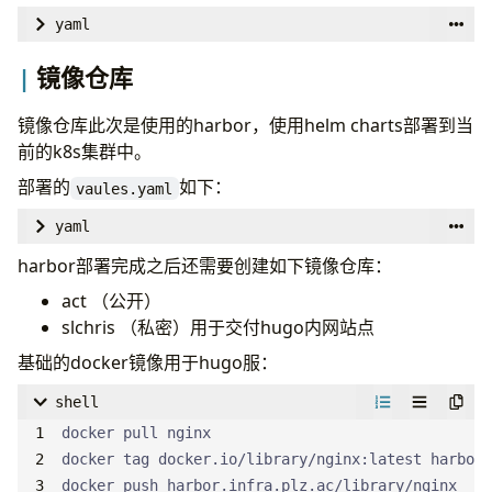
- 
default-pool
service
create
:
:
false
yaml
loadBalancerIP
:
10.31.0.252
global
:
servers
:
镜像仓库
security
:
- 
zones
:
allowInsecureImages
:
true
- 
zone
:
.
镜像仓库此次是使用的harbor，使用helm charts部署到当
image
:
port
:
53
前的k8s集群中。
registry
:
docker-proxy.plz.ac
# -- expose the service on a different port
部署的
如下：
provider
:
coredns
vaules.yaml
# servicePort: 5353
policy
:
upsert-only
# If serviceType is nodePort you can specify no
yaml
txtOwnerId
:
"homelab"
# nodePort: 30053
expose
:
harbor部署完成之后还需要创建如下镜像仓库：
extraEnvVars
:
# hostPort: 53
type
:
ingress
- 
name
:
ETCD_URLS
act （公开）
plugins
:
ingress
:
value
:
"http://etcd.dns.svc.infra.homelab:237
slchris （私密）用于交付hugo内网站点
- 
name
:
errors
hosts
:
serviceAccount
:
# Serves a /health endpoint on :8080, required 
基础的docker镜像用于hugo服：
core
:
harbor.infra.plz.ac
create
:
true
- 
name
:
health
className
:
nginx
name
:
"external-dns"
shell
configBlock
:
|-
annotations
:
ingressClassFilters
:
      lameduck 10s
# note different ingress controllers may re
- 
nginx
# Serves a /ready endpoint on :8181, required f
# for Envoy, use ingress.kubernetes.io/forc
- 
name
:
ready
docker push harbor.infra.plz.ac/library/nginx