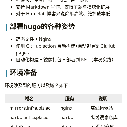
gitea 服务器
支持 Markdown 写作、支持主题与模块化扩展
gitea action
对于 Homelab 博客来说简单高效、维护成本低
hugo构建和打包流程
部署hugo的各种姿势
如何部署到k8s
GitOps演进
静态文件 + Nginx
ArgoCD部署
使用 GitHub action 自动构建+自动部署到GitHub
ArgoCD 配置
pages
ArgoCD添加集群
自动化构建 + 镜像打包 + 部署到 K8s（本次实践）
infra-blog-deploy
ArgoCD部署应用
环境准备
发布策略
ChatOps 演进
环境涉及到的服务以及域名如下：
可观测体系的建设
Uptime Kuma
域名
服务
说明
Istio Tracing
mirrors.infra.plz.ac
nginx
离线镜像站
日志
loki 部署
harbor.infra.plz.ac
harbor
离线镜像仓库
安全相关的建设
git.infra.plz.ac
gitea
git代码仓库