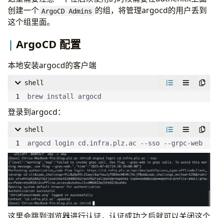
domain
:
cd.infra.plz.ac
        echo "${{ secrets.REGISTRY_PASSWORD }}" |
创建一个
的组，将管理argocd的用户丢到
ArgoCD Admins
image
:
这个组里面。
repository
:
quay.plz.ac/argoproj/argocd
- 
name
:
Build and Push Hugo Images
ArgoCD 配置
server
:
run
:
|
    }
enabled
:
true
    cert-manager.io/cluster-issuer: 
"cloudflare"
本地安装argocd的客户端
service
:
    nginx.ingress.kubernetes.io/force-ssl-redirec
type
:
ClusterIP 
# 或者 ClusterIP，根据需求
---
shell
ingress
:
deploy
:
apiVersion
:
v1
brew install argocd
ingressClassName
:
nginx
name
:
Deploy to Kubernetes
kind
:
PersistentVolumeClaim
登录到argocd：
enabled
:
true
runs-on
:
ubuntu-latest
metadata
:
name
:
argocd-ingress
needs
:
build
name
:
mirrors-pvc
shell
path
:
/
steps
:
namespace
:
default
argocd login cd.infra.plz.ac --sso --grpc-web
pathType
:
Prefix
- 
name
:
Decode kubeconfig
spec
:
hosts
:
run
:
|
accessModes
:
- 
host
:
cd.infra.plz.ac
        echo "${{ secrets.KUBECONFIG_B64 }}" | ba
- 
ReadWriteOnce
paths
:
env
:
storageClassName
:
csi-rbd-sc 
- 
/
KUBECONFIG_B64
:
${{ secrets.KUBECONFIG_B6
resources
:
annotations
:
- 
name
:
Set KUBECONFIG env
requests
:
这里会跳到浏览器进行认证，认证成功之后就可以关闭这个
nginx.ingress.kubernetes.io/force-ssl-redir
run
:
|