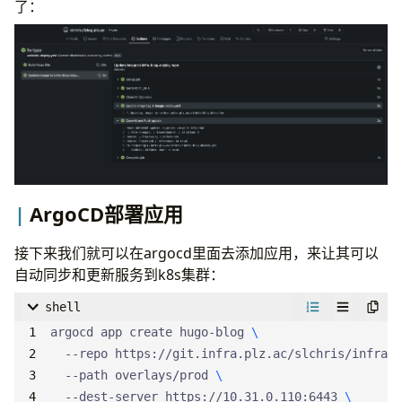
了：
- 
mbp
jobs
:
build
:
name
:
Build Hugo Site
# build agent
runs-on
:
ubuntu-latest
steps
:
- 
uses
:
https://git.infra.plz.ac/actions/chec
ArgoCD部署应用
- 
name
:
Setup Hugo
run
:
|
接下来我们就可以在argocd里面去添加应用，来让其可以
自动同步和更新服务到k8s集群：
shell
argocd app create hugo-blog 
        rm -rf hugo_extended_0.147.9_linux-amd64.
  --repo https://git.infra.plz.ac/slchris/infra-b
  --path overlays/prod 
# build site
  --dest-server https://10.31.0.110:6443 
- 
name
:
Build Hugo Site