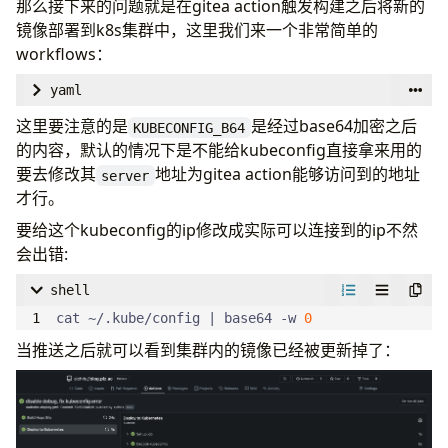
那么接下来的问题就是在gitea action触发构建之后将新的
镜像部署到k8s集群中，这里我们来一个非常简单的
workflows：
yaml
name
:
Build and deploy Hugo Site
这里要注意的是
是经过base64加密之后
KUBECONFIG_B64
的内容，默认的情况下是不能给kubeconfig直接拿来用的
on
:
要去修改其
地址为gitea action能够访问到的地址
server
push
:
才行。
            - containerPort: 
branches
:
80
要给这个kubeconfig的ip修改成实际可以连接到的ip不然
- 
mbp
会出错:
              cpu: 
jobs
:
"500m"
shell
              memory: 
build
:
"256Mi"
cat ~/.kube/config 
|
 base64 -w 
0
name
:
Build Hugo Site
当推送之后就可以看到集群内的镜像已经被更新掉了：
              cpu: 
# build agent
"100m"
              memory: 
runs-on
:
ubuntu-latest
"128Mi"
steps
:
- 
uses
:
https://git.infra.plz.ac/actions/chec