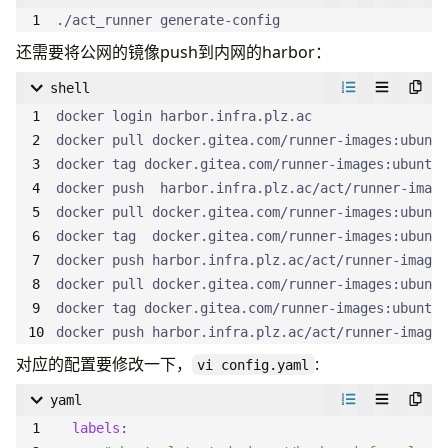
image
:
./act_runner generate-config
repository
:
docker-proxy.plz.ac/goharbor/harb
adminUsername
:
admin
还需要将公网的镜像push到内网的harbor：
adminPassword
:
"RZdd8rARozmE71tc"
shell
adminEmail
:
admin@plz.ac
appName
:
VC-gitea
rootURL
:
"https://git.infra.plz.ac"
docker push harbor.infra.plz.ac/act/runner-images
对应的配置要修改一下，
:
vi config.yaml
yaml
labels
: