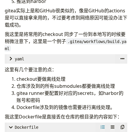
推送到harbor
gitea实际上是和GitHub很类似的，像是GitHub的actions
是可以直接拿来用的，不过要考虑到网络原因可能没办法下
载成功。
我这里是将常用的checkout 同步了一份到本地写的时候要
稍微注意下，这里是一个例子
.gitea/workflows/build.ya
ml
yaml
name
:
Build Hugo Site
这里有几个要注意的点：
checkout要做离线处理
on
:
仓库涉及到的所有submodules都要做离线处理
push
:
gitea runner要配置好对应的secrets，如harbor的
branches
:
账号和密码
- 
mbp
Dockerfile涉及到的镜像也需要进行离线处理。
我这里Dockerfile是直接丢在仓库的根目录的内容如下：
jobs
:
build
:
Dockerfile
name
:
Build Hugo Site