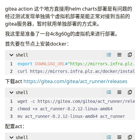
parameters
:
0.0.0.0
:
9153
registry
:
security
:
gitea action 这个地方直接用helm charts部署是有问题的
- 
name
:
forward
image
:
allowInsecureImages
:
true
经过测试发现单独搞个虚拟机部署是能正常对接到当前的
parameters
:
. 1.1.1.1 8.8.8.8
repository
:
docker-proxy.plz.ac/goharbor/re
gitea服务器，暂时就用单独部署的方式来。
- 
name
:
cache
controller
:
persistence
:
parameters
:
30
我这里是准备了一台4c8g60g的虚拟机来进行部署。
image
:
enabled
:
true
- 
name
:
loop
repository
:
docker-proxy.plz.ac/goharbor/h
size
:
100Gi
首先要在节点上安装docker：
- 
name
:
reload
trivy
:
- 
name
:
loadbalance
shell
image
:
ingress
:
# repository the repository for Trivy adapter
enabled
:
true
export
DOWNLOAD_URL
=
"https://mirrors.infra.plz.ac
repository
:
docker-proxy.plz.ac/goharbor/triv
hostname
:
git.infra.plz.ac
curl https://mirrors.infra.plz.ac/docker/install.
database
:
tls
:
下载act
https://gitea.com/gitea/act_runner/releases
internal
:
- 
hosts
:
shell
image
:
- 
git.infra.plz.ac
repository
:
docker-proxy.plz.ac/goharbor/ha
secretName
:
gitea-tls
redis
:
annotations
:
internal
:
cert-manager.io/cluster-issuer
:
"cloudflare"
mv act_runner-0.2.12-linux-amd64 act_runner
image
:
nginx.ingress.kubernetes.io/force-ssl-redirec
配置act：
repository
:
docker-proxy.plz.ac/goharbor/re
nginx.ingress.kubernetes.io/proxy-body-size
:
shell
exporter
:
ingressClassName
:
nginx