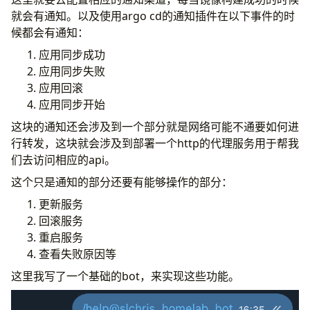
就会有通知。以及使用argo cd的通知插件在以下事件的时
候都会有通知：
          sed -i "s|image: .*|image: harbor.infra
应用同步成功
应用同步失败
- 
name
:
Commit and Push update
应用回滚
env
:
应用同步开始
GIT_TOKEN
:
${{ secrets.GITOPS_TOKEN }}
这块的通知还会涉及到一个部分就是网络可能不通要如何进
run
:
|
行转发，这块就会涉及到部署一个http的代理服务用于帮我
们去访问相应的api。
这个只是通知的部分还要有能够操作的部分：
          git push origin main
更新服务
回滚服务
重启服务
查看失败原因等
这里我写了一个基础的bot，来实现这些功能。