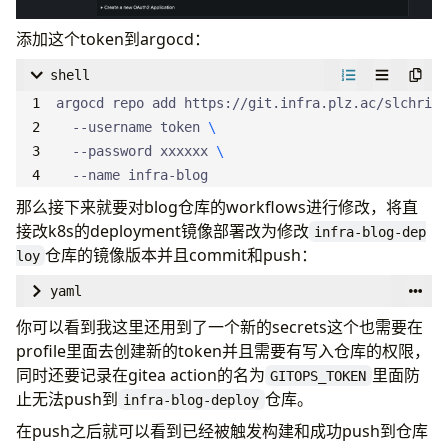
port
:
number
:
80
添加这个token到argocd：
tls
:
shell
- 
hosts
:
argocd repo add https://git.infra.plz.ac/slchris/
- 
mirrors.infra.plz.ac
  --username token 
secretName
:
mirrors-nginx-tls
  --password xxxxxx 
  --name infra-blog 
那么接下来就要对blog仓库的workflows进行修改，将直
接改k8s的deployment镜像部署改为修改
infra-blog-dep
仓库的镜像版本并且commit和push：
loy
yaml
# .gitea/workflows/website-deploy.yml
你可以看到我这里还用到了一个新的secrets这个也需要在
name
:
Deploy Hugo Site
profile里面去创建新的token并且需要有写入仓库的权限，
同时还要记录在gitea action的名为
里面防
GITOPS_TOKEN
on
:
止无法push到
仓库。
infra-blog-deploy
push
:
在push之后就可以看到已经被触发构建和成功push到仓库
branches
: