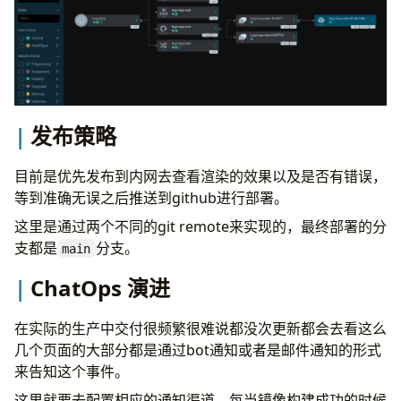
name
:
Update image to infra-blog-deploy repo
runs-on
:
ubuntu-latest
needs
:
build
steps
:
- 
name
:
Set SHORT_SHA
发布策略
run
:
echo "SHORT_SHA=$(echo ${{ gitea.sha
目前是优先发布到内网去查看渲染的效果以及是否有错误，
- 
name
:
Clone GitOps repo
等到准确无误之后推送到github进行部署。
env
:
GIT_TOKEN
:
${{ secrets.GITOPS_TOKEN }}
这里是通过两个不同的git remote来实现的，最终部署的分
run
:
|
支都是
分支。
main
ChatOps 演进
在实际的生产中交付很频繁很难说都没次更新都会去看这么
          git config user.email "
bot@gitea.local
"
几个页面的大部分都是通过bot通知或者是邮件通知的形式
来告知这个事件。
- 
name
:
Update image tag in image-patch.yam
run
:
|
这里就要去配置相应的通知渠道，每当镜像构建成功的时候