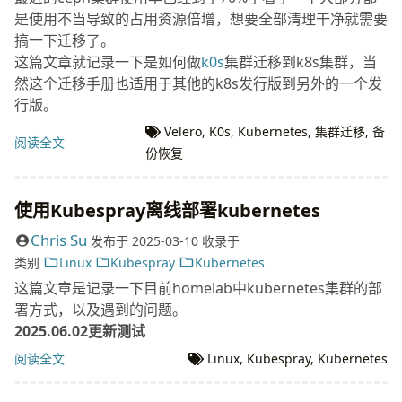
是使用不当导致的占用资源倍增，想要全部清理干净就需要
搞一下迁移了。
这篇文章就记录一下是如何做
k0s
集群迁移到k8s集群，当
然这个迁移手册也适用于其他的k8s发行版到另外的一个发
行版。
Velero
,
K0s
,
Kubernetes
,
集群迁移
,
备
阅读全文
份恢复
使用Kubespray离线部署kubernetes
Chris Su
发布于
2025-03-10
收录于
类别
Linux
Kubespray
Kubernetes
这篇文章是记录一下目前homelab中kubernetes集群的部
署方式，以及遇到的问题。
2025.06.02更新测试
阅读全文
Linux
,
Kubespray
,
Kubernetes