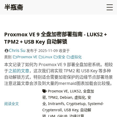
半瓶斋
Proxmox VE 9 全盘加密部署指南 - LUKS2 +
TPM2 + USB Key 自动解锁
Chris Su
发布于
2025-11-09
收录于
类别
Proxmox VE
Linux
安全
虚拟化
本文记录了如何为 Proxmox VE 9 部署全盘加密系统。相较
于
之前的文章
，这次我们将实现 TPM2 和 USB Key 等多种
自动解锁方式，特别适合需要加密保护的边缘节点部署场景。
注意这篇文章会涉及到大量的mermaid图表加载会比较慢。
Proxmox VE
,
LUKS2
,
全盘加
密
,
TPM2
,
Debian
,
虚拟化
,
安
阅读全文
全
,
Initramfs
,
Cryptsetup
,
Systemd-
Cryptenroll
,
USB Key
,
自动解
锁
,
LVM
,
GRUB
,
边缘计算