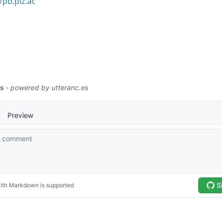
/pb.plz.ac