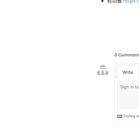
剪切板
https:/