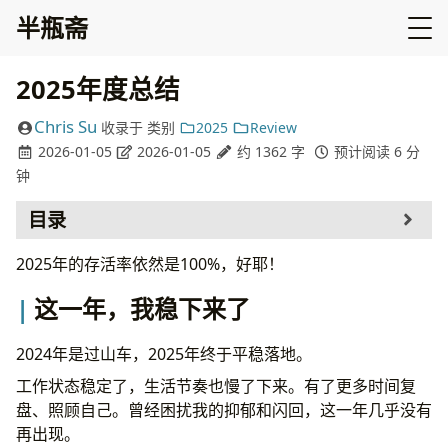
半瓶斋
2025年度总结
Chris Su
收录于
类别
2025
Review
2026-01-05
2026-01-05
约 1362 字
预计阅读 6 分
钟
目录
这一年，我稳下来了
2025年的存活率依然是100%，好耶！
折腾不止
这一年，我稳下来了
Homelab：两年半，依然在跑
Vibe Coding：生产力解放
慈善：4872 元，和一些来信
2024年是过山车，2025年终于平稳落地。
技术写作：宁缺毋滥
工作状态稳定了，生活节奏也慢了下来。有了更多时间复
创业思考：技术向善
盘、照顾自己。曾经困扰我的抑郁和闪回，这一年几乎没有
2026 计划
再出现。